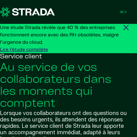
Skip to content
Une étude Strada révèle que 40 % des entreprises
fonctionnent encore avec des RH obsolètes, malgré
l’urgence du cloud.
Lire l’étude complète
Service client
Au service de vos
collaborateurs dans
les moments qui
comptent
Lorsque vos collaborateurs ont des questions ou
des besoins urgents, ils attendent des réponses
rapides. Le service client de Strada leur apporte
un accompagnement immédiat, adapté à leurs