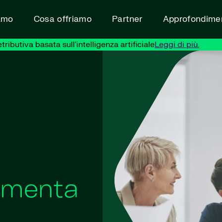
amo
Cosa offriamo
Partner
Approfondimen
ibutiva basata sull'intelligenza artificiale
Leggi di più.
limenta