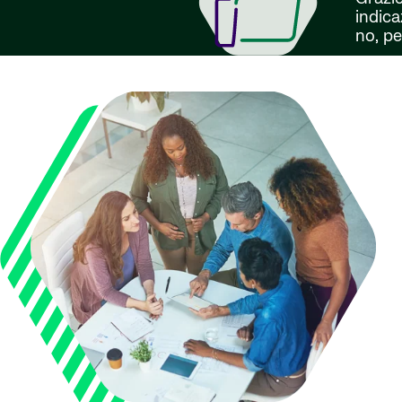
indica
no, pe