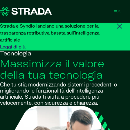
Skip to content
Strada e Syndio lanciano una soluzione per la
trasparenza retributiva basata sull'intelligenza
artificiale
Leggi di più.
Tecnologia
Massimizza il valore
della tua tecnologia
Che tu stia modernizzando sistemi precedenti o
migliorando le funzionalità dell'intelligenza
artificiale, Strada ti aiuta a procedere più
velocemente, con sicurezza e chiarezza.