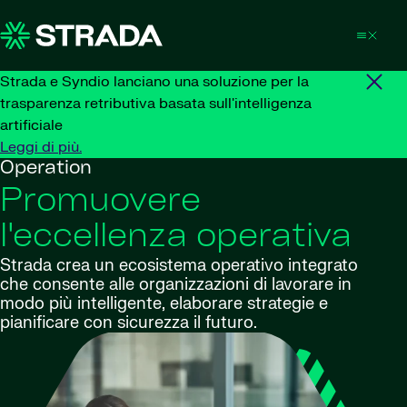
Skip to content
Strada e Syndio lanciano una soluzione per la
trasparenza retributiva basata sull'intelligenza
artificiale
Leggi di più.
Operation
Promuovere
l'eccellenza operativa
Strada crea un ecosistema operativo integrato
che consente alle organizzazioni di lavorare in
modo più intelligente, elaborare strategie e
pianificare con sicurezza il futuro.