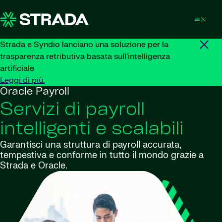
Skip to content
Strada e Syndio lanciano una soluzione per la
trasparenza retributiva basata sull'intelligenza
artificiale
Leggi di più.
Oracle Payroll
Servizi di payroll
intelligenti e scalabili
Garantisci una struttura di payroll accurata,
tempestiva e conforme in tutto il mondo grazie a
Strada e Oracle.