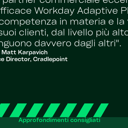
un partner commerciale eccel
ficace Workday Adaptive Pl
 competenza in materia e la 
oi clienti, dal livello più alt
inguono davvero dagli altri".
Matt Karpavich
e Director, Cradlepoint
Approfondimenti consigliati