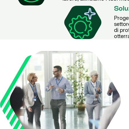
Solu
Proget
settor
di pro
otterr