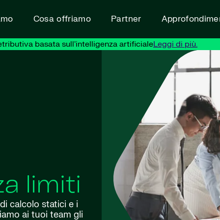
amo
Cosa offriamo
Partner
Approfondimen
ibutiva basata sull'intelligenza artificiale
Leggi di più.
a limiti
 calcolo statici e i
amo ai tuoi team gli