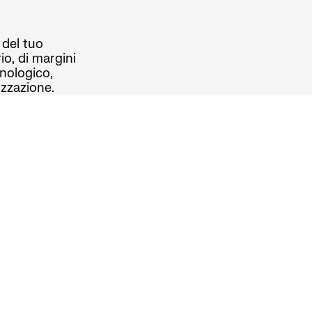
 del tuo
rio, di margini
cnologico,
izzazione.