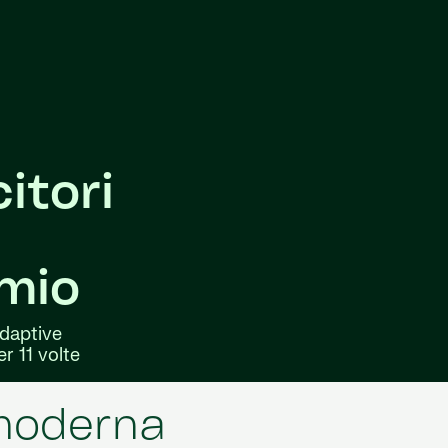
itori
mio
daptive
r 11 volte
 moderna