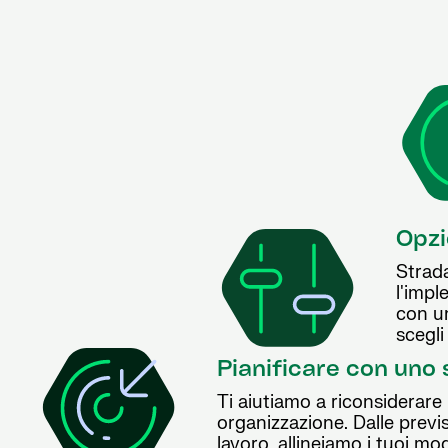
Opzio
Strada
l'impl
con un
scegli
Pianificare con uno
Ti aiutiamo a riconsiderare 
organizzazione. Dalle previsi
lavoro, allineiamo i tuoi mod