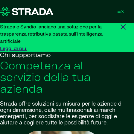
Skip to content
Strada e Syndio lanciano una soluzione per la
trasparenza retributiva basata sull'intelligenza
artificiale
Leggi di più.
Chi supportiamo
Competenza al
servizio della tua
azienda
Strada offre soluzioni su misura per le aziende di
ogni dimensione, dalle multinazionali ai marchi
emergenti, per soddisfare le esigenze di oggi e
aiutare a cogliere tutte le possibilità future.