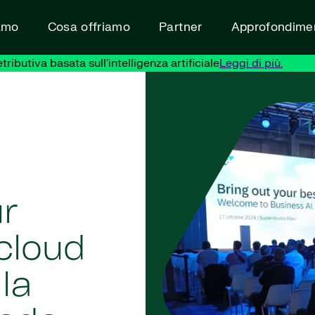
amo
Cosa offriamo
Partner
Approfondimen
ibutiva basata sull'intelligenza artificiale
Leggi di più.
r
 cloud
la