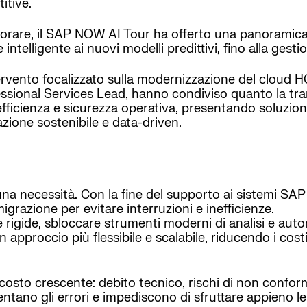
itive.
avorare, il SAP NOW AI Tour ha offerto una panoramica
telligente ai nuovi modelli predittivi, fino alla gest
vento focalizzato sulla modernizzazione del cloud HC
fessional Services Lead, hanno condiviso quanto la tra
fficienza e sicurezza operativa, presentando soluzion
ione sostenibile e data-driven.
una necessità. Con la fine del supporto ai sistemi SAP
igrazione per evitare interruzioni e inefficienze.
e rigide, sbloccare strumenti moderni di analisi e aut
n approccio più flessibile e scalabile, riducendo i cos
sto crescente: debito tecnico, rischi di non conformi
tano gli errori e impediscono di sfruttare appieno le p