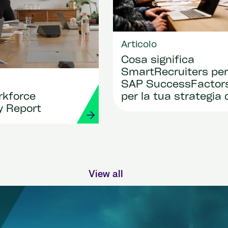
Articolo
Cosa significa
SmartRecruiters per
SAP SuccessFactor
per la tua strategia 
kforce
talent management
ty Report
View all