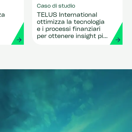
Caso di studio
za
TELUS International
ottimizza la tecnologia
e i processi finanziari
per ottenere insight più
approfonditi, integrati e
in tempo reale