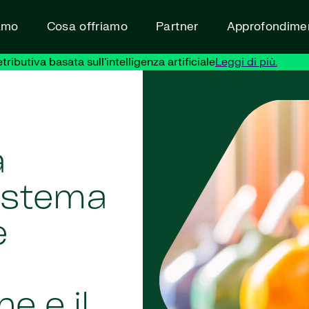
amo
Cosa offriamo
Partner
Approfondimen
ibutiva basata sull'intelligenza artificiale
Leggi di più.
a
sistema
e
e e il