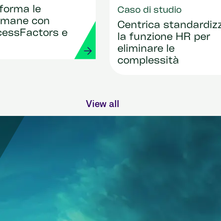
forma le
Caso di studio
Umane con
Centrica standardiz
essFactors e
la funzione HR per
eliminare le
complessità
View all